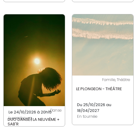
Famille, Théâtre
LE PLONGEON - THÉÂTRE
Du 25/10/2026 au
18/04/2027
Danse
Le 24/10/2026 à 20h15
En tournée
Luxembourg
DUO DANSÉ | LA NEUVIÈME +
SAB'R