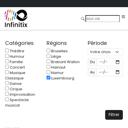
Catégories
Régions
Période
Théâtre
Bruxelles
Humour
Liège
Famille
Brabant Wallon
Du
Concert
Hainaut
Au
Musique
Namur
Classique
Luxembourg
Danse
Cirque
Improvisation
Spectacle
musical
Filtrer