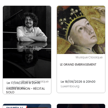
Musique Classique
LE GRAND EMBRASEMENT
Le 18/09/2026 à 20h00
Musique Classique
Le 17/09/2026 à 20h15
Luxembourg
Luxembourg
VALÈRE BURNON - RÉCITAL
SOLO