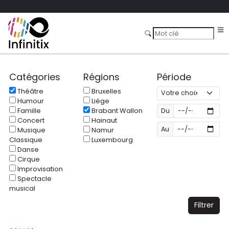
Catégories
Régions
Période
Théâtre
Bruxelles
Humour
Liège
Famille
Brabant Wallon
Du
Concert
Hainaut
Au
Musique
Namur
Classique
Luxembourg
Danse
Cirque
Improvisation
Spectacle
musical
Filtrer