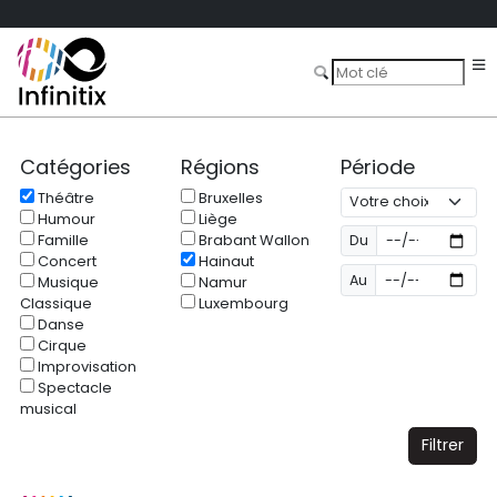
Catégories
Régions
Période
Théâtre
Bruxelles
Humour
Liège
Famille
Brabant Wallon
Du
Concert
Hainaut
Au
Musique
Namur
Classique
Luxembourg
Danse
Cirque
Improvisation
Spectacle
musical
Filtrer