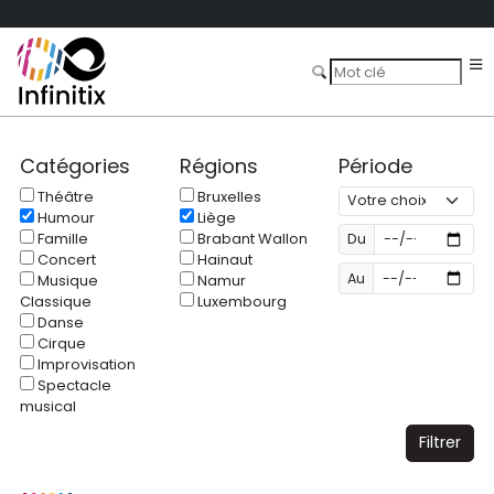
Catégories
Régions
Période
Théâtre
Bruxelles
Humour
Liège
Famille
Brabant Wallon
Du
Concert
Hainaut
Au
Musique
Namur
Classique
Luxembourg
Danse
Cirque
Improvisation
Spectacle
musical
Filtrer