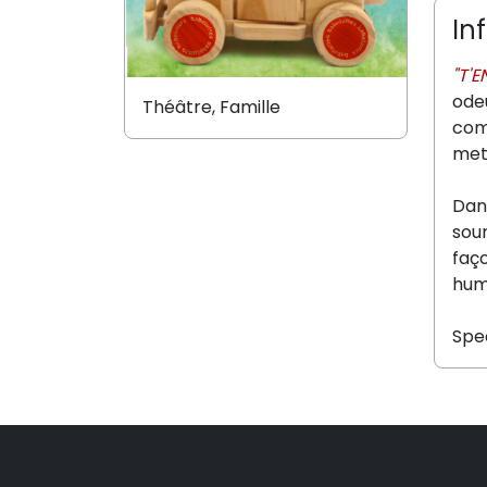
In
"T'E
odeu
Théâtre, Famille
com
met
Dan
sour
faç
hum
Spe