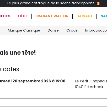
Le plus grand catalogue de la scène francophone
ELLES
LIÈGE
BRABANT WALLON
HAINAUT
NA
t
Musique Classique
Danse
Cirque
Improvisati
ais une tête!
s dates
amedi 26 septembre 2026 à 15:00
Le Petit Chapea
1040 Etterbeek