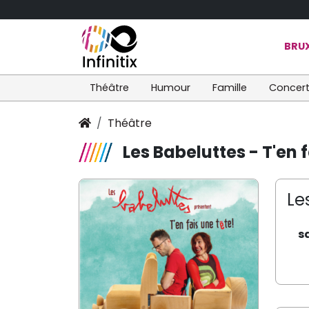
BRUX
Théâtre
Humour
Famille
Concer
Théâtre
Les Babeluttes - T'en f
Le
s