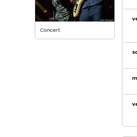
v
Concert
s
m
v