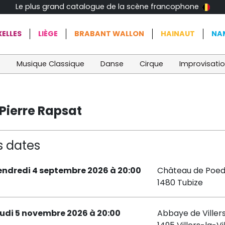
Le plus grand catalogue de la scène francophone
ELLES
LIÈGE
BRABANT WALLON
HAINAUT
NA
t
Musique Classique
Danse
Cirque
Improvisati
Pierre Rapsat
s dates
endredi 4 septembre 2026 à 20:00
Château de Poed
1480 Tubize
eudi 5 novembre 2026 à 20:00
Abbaye de Viller