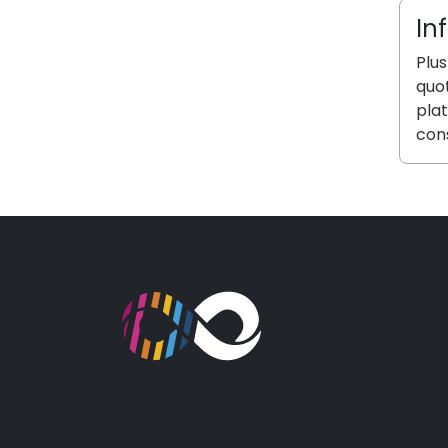
In
Plus
quot
plat
con