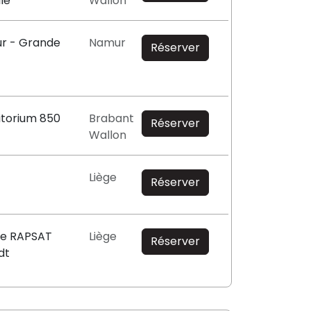
lle
Wallon
r - Grande
Namur
Réserver
itorium 850
Brabant
Réserver
Wallon
Liège
Réserver
re RAPSAT
Liège
Réserver
dt