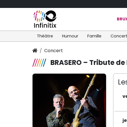
BRUX
Théâtre
Humour
Famille
Concer
Concert
BRASERO – Tribute de 
Le
v
j