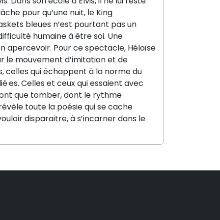
s. Dans son école d’Elvis, il ne lui reste
elâche pour qu’une nuit, le King
skets bleues n’est pourtant pas un
 difficulté humaine à être soi. Une
’en apercevoir. Pour ce spectacle, Héloïse
ur le mouvement d’imitation et de
s, celles qui échappent à la norme du
lié·es. Celles et ceux qui essaient avec
e font que tomber, dont le rythme
révèle toute la poésie qui se cache
 vouloir disparaitre, à s’incarner dans le