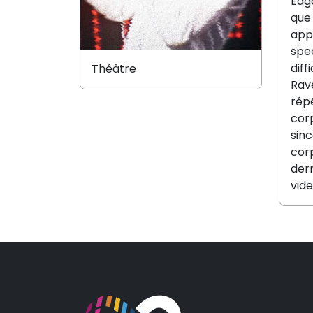
Edga
que 
app
spec
diff
Théâtre
Rav
répé
corp
sinc
corp
derr
vide