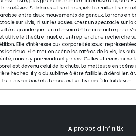
r est triste, plus grand monde ne s’intéresse à lui, ou à Elvi
trois élèves. Solidaires et solitaires, iels travaillent sans r
araisse entre deux mouvements de genoux. Larrons en ba
tacle sur Elvis, ni sur les sosies. C’est un spectacle sur la
iculté si grande que l’on a besoin d’être un·e autre pour s
et utilise le théâtre muet et entreprend une recherche s
tition. Elle s’intéresse aux corporéités sous-représentée
s iconique. Elle met en scène les raté·es de la vie, les oub
érité, mais n’y parviendront jamais. Celles et ceux qui n
orel est devenu celui de la chute. La metteuse en scène 
ière l’échec. Il y a du sublime à être faillible, à dérailler, à
. Larrons en baskets bleues est un hymne à la faiblesse.
A propos d'Infinitix