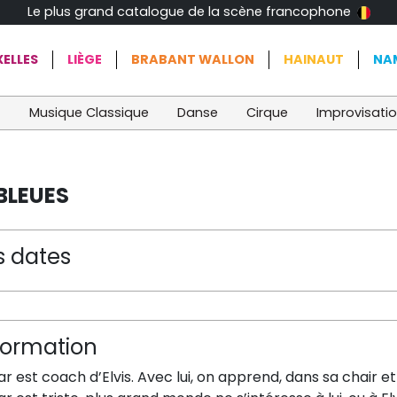
Le plus grand catalogue de la scène francophone
ELLES
LIÈGE
BRABANT WALLON
HAINAUT
NA
t
Musique Classique
Danse
Cirque
Improvisati
BLEUES
s dates
formation
r est coach d’Elvis. Avec lui, on apprend, dans sa chair et