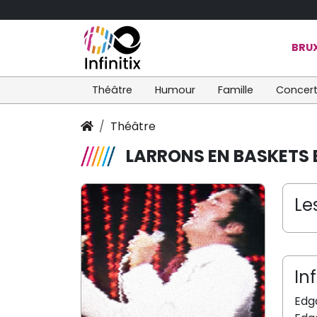
BRUX
Théâtre
Humour
Famille
Concer
Théâtre
LARRONS EN BASKETS 
Le
In
Edga