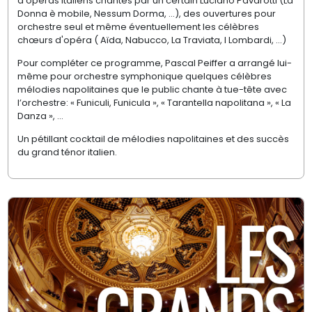
d'opéras italiens chantés par un certain Luciano Pavarotti (La
Donna è mobile, Nessum Dorma, ...), des ouvertures pour
orchestre seul et même éventuellement les célèbres
chœurs d'opéra ( Aïda, Nabucco, La Traviata, I Lombardi, ...)
Pour compléter ce programme, Pascal Peiffer a arrangé lui-
même pour orchestre symphonique quelques célèbres
mélodies napolitaines que le public chante à tue-tête avec
l’orchestre: « Funiculi, Funicula », « Tarantella napolitana », « La
Danza », ...
Un pétillant cocktail de mélodies napolitaines et des succès
du grand ténor italien.