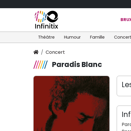
BRUX
Théâtre
Humour
Famille
Concer
Concert
Paradis Blanc
Le
In
Par