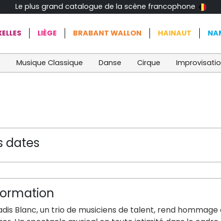
Le plus grand catalogue de la scène francophone
ELLES
LIÈGE
BRABANT WALLON
HAINAUT
NA
t
Musique Classique
Danse
Cirque
Improvisati
s dates
formation
adis Blanc, un trio de musiciens de talent, rend hommage