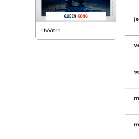
j
Théâtre
v
s
m
m