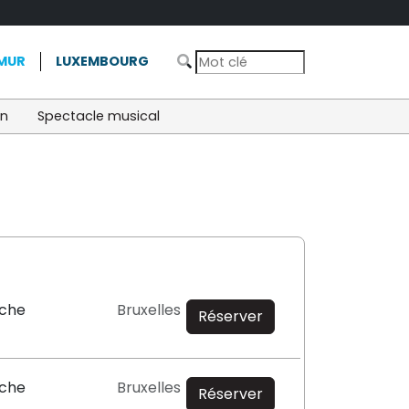
MUR
LUXEMBOURG
on
Spectacle musical
oche
Bruxelles
Réserver
oche
Bruxelles
Réserver