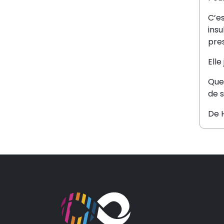
C’es
insu
pre
Elle
Quee
de s
De H