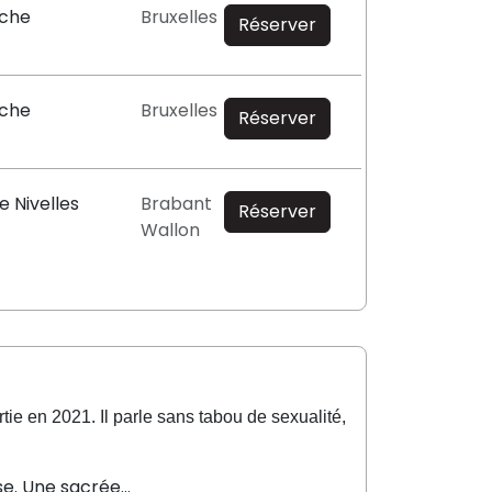
oche
Bruxelles
Réserver
oche
Bruxelles
Réserver
e Nivelles
Brabant
Réserver
Wallon
ie en 2021. Il parle sans tabou de sexualité,
sse. Une sacrée…