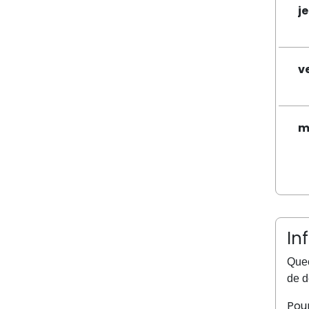
j
v
m
In
Quee
de d
Pour