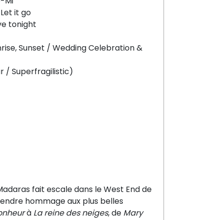
é-Mi
Let it go
ove tonight
nrise, Sunset / Wedding Celebration &
/ Superfragilistic)
adaras fait escale dans le West End de
 rendre hommage aux plus belles
onheur
à
La reine des neiges
, de
Mary