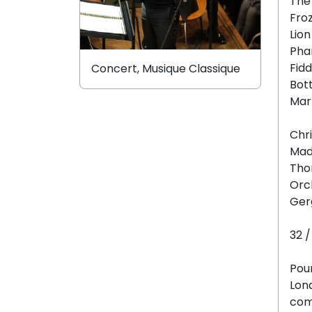
The
Froz
Lion
Pha
Fidd
Concert, Musique Classique
Bot
Mar
Chri
Mad
Tho
Orc
Ger
32 /
Pou
Lon
com