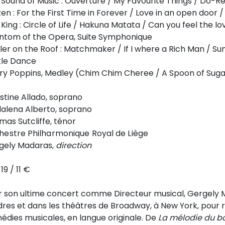
 Sound of Music : Ouverture / My Favourite Things / Do-R
en : For the First Time in Forever / Love in an open door / 
 King : Circle of Life / Hakuna Matata / Can you feel the l
ntom of the Opera, Suite Symphonique
ler on the Roof : Matchmaker / If I where a Rich Man / Su
tle Dance
ry Poppins, Medley (Chim Chim Cheree / A Spoon of Sugar 
stine Allado, soprano
alena Alberto, soprano
mas Sutcliffe, ténor
hestre Philharmonique Royal de Liège
gely Madaras,
direction
 19 / 11 €
r son ultime concert comme Directeur musical, Gergely M
dres et dans les théâtres de Broadway, à New York, pour
édies musicales, en langue originale. De
La mélodie du b