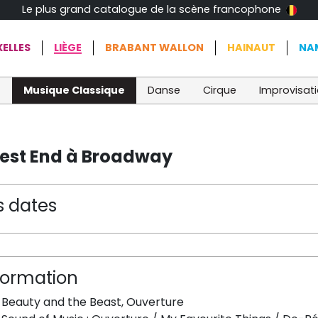
Le plus grand catalogue de la scène francophone
ELLES
LIÈGE
BRABANT WALLON
HAINAUT
NA
t
Musique Classique
Danse
Cirque
Improvisat
West End à Broadway
s dates
formation
 Beauty and the Beast, Ouverture