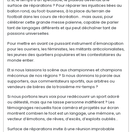
surface de réparations ? Pour réparer les injustices liées au
ballon rond, au foot-business, à la place du terrain de
football dans les cours de récréation… mais aussi, pour
célébrer cette grande messe païenne, capable de parler
tant de langages différents et qui peut déchaîner tant de
passions universelles.
Pour mettre en avant ce puissant instrument d'émancipation
pour les ouvriers, les féministes, les militants anticolonialistes,
les jeunes des quartiers populaires et les contestataires du
monde entier.
Et si nous laissions la scène aux championnes et champions
méconnus de nos régions ? Si nous donnions la parole aux
supporters, aux commentateurs sportifs, aux arbitres ou
vendeurs de bières de la troisième mi-temps ?
Si nous portions leurs voix pour redécouvrir un sport adoré
ou détesté, mais qui ne laisse personne indifférent ? Les
témoignages recueillis face caméra et projetés sur écran
montrent combien le foot est un langage, une mémoire, un
vecteur d’émotions, de rêves, d’excès, d’exploits oubliés…
Surface de réparations invite à une réunion improbable