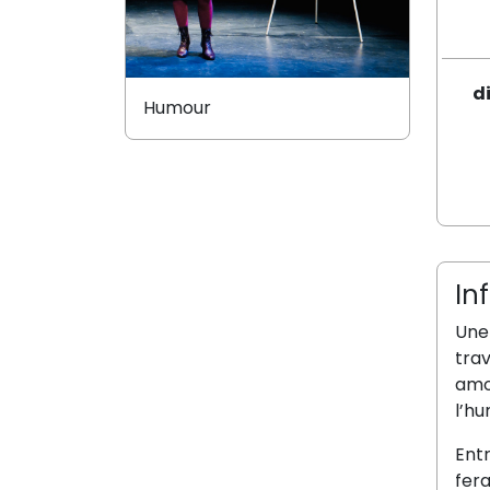
d
Humour
In
Une 
trav
amo
l’h
Entr
fera