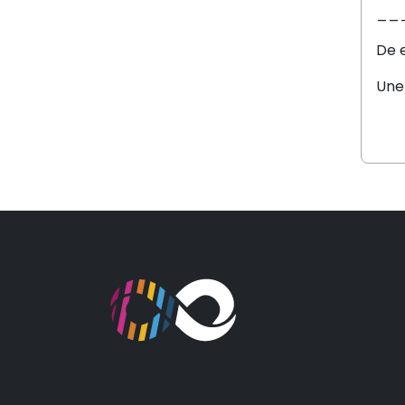
__
De 
Une