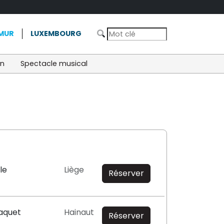
MUR
LUXEMBOURG
on
Spectacle musical
le
Liège
Réserver
aquet
Hainaut
Réserver