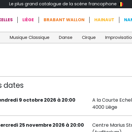
Le plus grand catalogue de la scène francophone
ELLES
LIÈGE
BRABANT WALLON
HAINAUT
NA
t
Musique Classique
Danse
Cirque
Improvisati
s dates
endredi 9 octobre 2026 à 20:00
A la Courte Echel
4000 Liège
ercredi 25 novembre 2026 à 20:00
Centre Marius St