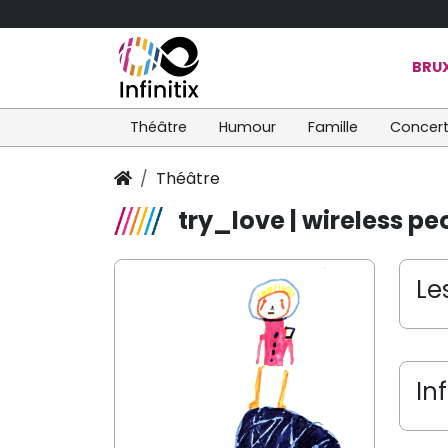
BRUX
Théâtre
Humour
Famille
Concer
Théâtre
try_love | wireless pe
Le
In