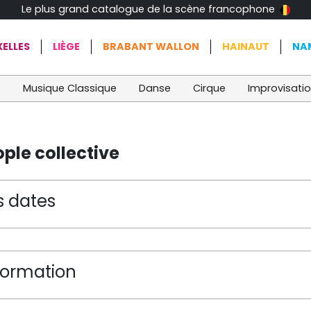
Le plus grand catalogue de la scène francophone
ELLES
LIÈGE
BRABANT WALLON
HAINAUT
NA
t
Musique Classique
Danse
Cirque
Improvisati
ople collective
s dates
formation