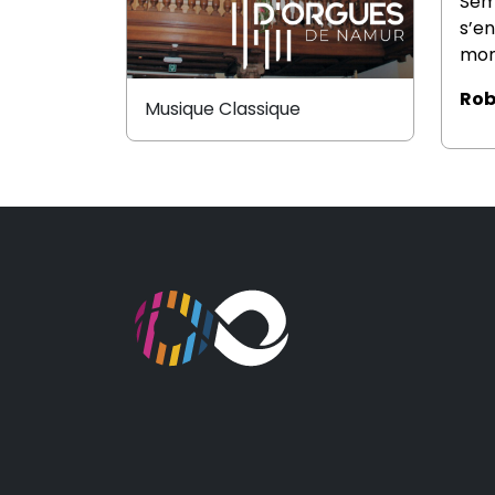
Sém
s’e
mom
Rob
Musique Classique