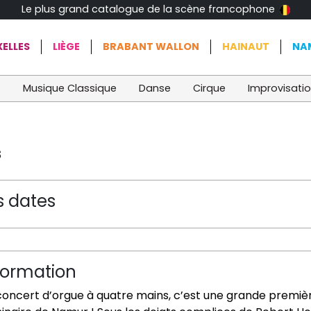
Le plus grand catalogue de la scène francophone
ELLES
LIÈGE
BRABANT WALLON
HAINAUT
NA
t
Musique Classique
Danse
Cirque
Improvisati
s
s dates
formation
concert d’orgue à quatre mains, c’est une grande premièr