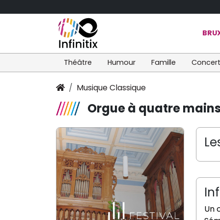
BRUX
Théâtre
Humour
Famille
Concer
Musique Classique
Orgue à quatre main
Le
In
Un 