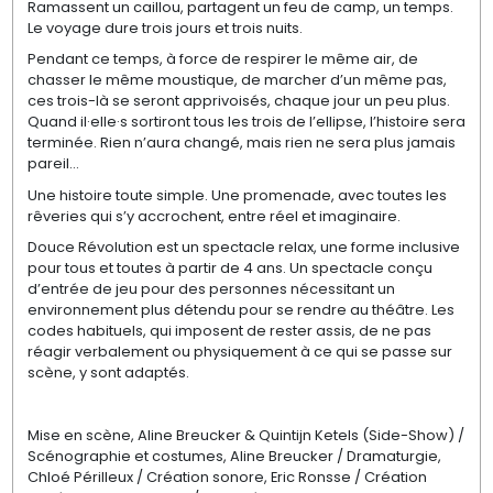
Ramassent un caillou, partagent un feu de camp, un temps.
Le voyage dure trois jours et trois nuits.
Pendant ce temps, à force de respirer le même air, de
chasser le même moustique, de marcher d’un même pas,
ces trois-là se seront apprivoisés, chaque jour un peu plus.
Quand il·elle·s sortiront tous les trois de l’ellipse, l’histoire sera
terminée. Rien n’aura changé, mais rien ne sera plus jamais
pareil…
Une histoire toute simple. Une promenade, avec toutes les
rêveries qui s’y accrochent, entre réel et imaginaire.
Douce Révolution est un spectacle relax, une forme inclusive
pour tous et toutes à partir de 4 ans. Un spectacle conçu
d’entrée de jeu pour des personnes nécessitant un
environnement plus détendu pour se rendre au théâtre. Les
codes habituels, qui imposent de rester assis, de ne pas
réagir verbalement ou physiquement à ce qui se passe sur
scène, y sont adaptés.
Mise en scène, Aline Breucker & Quintijn Ketels (Side-Show) /
Scénographie et costumes, Aline Breucker / Dramaturgie,
Chloé Périlleux / Création sonore, Eric Ronsse / Création