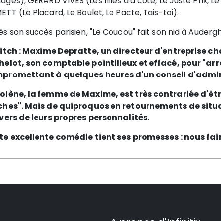
ages),
GÉRARD VIVES (Les filles d'à côté, Le Juste Prix, Le
TT (Le Placard, Le Boulet, Le Pacte, Tais-toi).
ès son succès parisien, "Le Coucou" fait son nid à Auder
itch :
Maxime Depratte, un directeur d'entreprise ch
helot, son comptable pointilleux et effacé, pour "arr
promettant à quelques heures d'un conseil d'admin
olène, la femme de Maxime, est très contrariée d'êtr
ches". Mais de quiproquos en retournements de situa
nvers de leurs propres personnalités.
te excellente comédie tient ses promesses : nous faire