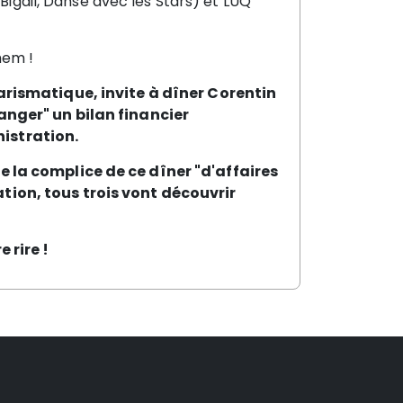
 Bigdil, Danse avec les Stars) et
LUQ
ghem !
arismatique, invite à dîner Corentin
anger" un bilan financier
istration.
e la complice de ce dîner "d'affaires
tion, tous trois vont découvrir
 rire !