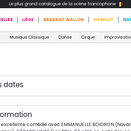
Le plus grand catalogue de la scène francophone
ELLES
LIÈGE
BRABANT WALLON
HAINAUT
NA
t
Musique Classique
Danse
Cirque
Improvisati
s dates
formation
 excellente comédie avec
EMMANUELLE BOIDRON (Navarr