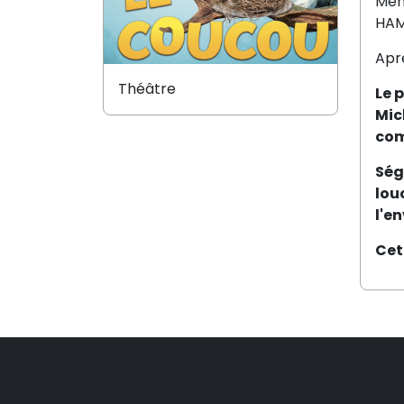
Mén
HAME
Apr
Théâtre
Le p
Mic
com
Ség
lou
l'e
Cet