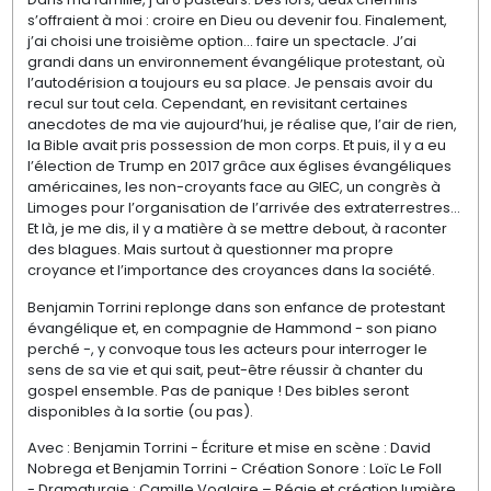
s’offraient à moi : croire en Dieu ou devenir fou. Finalement,
j’ai choisi une troisième option... faire un spectacle. J’ai
grandi dans un environnement évangélique protestant, où
l’autodérision a toujours eu sa place. Je pensais avoir du
recul sur tout cela. Cependant, en revisitant certaines
anecdotes de ma vie aujourd’hui, je réalise que, l’air de rien,
la Bible avait pris possession de mon corps. Et puis, il y a eu
l’élection de Trump en 2017 grâce aux églises évangéliques
américaines, les non-croyants face au GIEC, un congrès à
Limoges pour l’organisation de l’arrivée des extraterrestres...
Et là, je me dis, il y a matière à se mettre debout, à raconter
des blagues. Mais surtout à questionner ma propre
croyance et l’importance des croyances dans la société.
Benjamin Torrini replonge dans son enfance de protestant
évangélique et, en compagnie de Hammond - son piano
perché -, y convoque tous les acteurs pour interroger le
sens de sa vie et qui sait, peut-être réussir à chanter du
gospel ensemble. Pas de panique ! Des bibles seront
disponibles à la sortie (ou pas).
Avec : Benjamin Torrini - Écriture et mise en scène : David
Nobrega et Benjamin Torrini - Création Sonore : Loïc Le Foll
- Dramaturgie : Camille Voglaire – Régie et création lumière