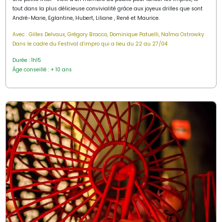
tout dans la plus délicieuse convivialité grâce aux joyeux drilles que sont
André-Marie, Eglantine, Hubert, Liliane , René et Maurice.
Avec :
Gilles Delvaux, Grégory Bracco, Dominique Patuelli, NaÏma Ostrowky
Dans le cadre du Festival d’impro qui a lieu du 22 au 27/04
Durée : 1h15
Âge conseillé : + 10 ans