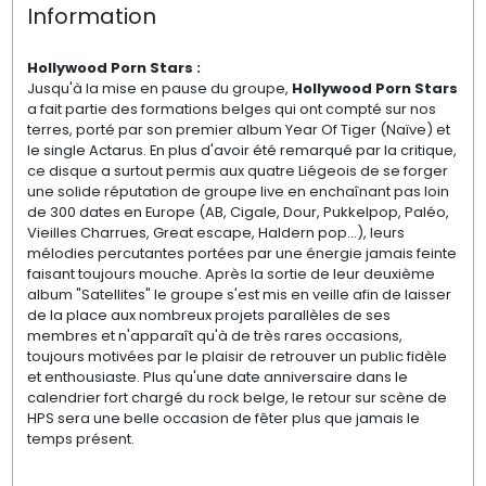
Information
Hollywood Porn Stars :
Jusqu'à la mise en pause du groupe,
Hollywood Porn Stars
a fait partie des formations belges qui ont compté sur nos
terres, porté par son premier album Year Of Tiger (Naïve) et
le single Actarus. En plus d'avoir été remarqué par la critique,
ce disque a surtout permis aux quatre Liégeois de se forger
une solide réputation de groupe live en enchaînant pas loin
de 300 dates en Europe (AB, Cigale, Dour, Pukkelpop, Paléo,
Vieilles Charrues, Great escape, Haldern pop...), leurs
mélodies percutantes portées par une énergie jamais feinte
faisant toujours mouche. Après la sortie de leur deuxième
album "Satellites" le groupe s'est mis en veille afin de laisser
de la place aux nombreux projets parallèles de ses
membres et n'apparaît qu'à de très rares occasions,
toujours motivées par le plaisir de retrouver un public fidèle
et enthousiaste. Plus qu'une date anniversaire dans le
calendrier fort chargé du rock belge, le retour sur scène de
HPS sera une belle occasion de fêter plus que jamais le
temps présent.