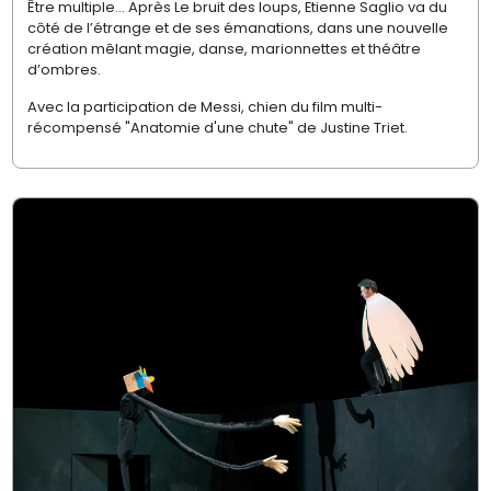
Être multiple… Après Le bruit des loups, Etienne Saglio va du
côté de l’étrange et de ses émanations, dans une nouvelle
création mêlant magie, danse, marionnettes et théâtre
d’ombres.
Avec la participation de Messi, chien du film multi-
récompensé "Anatomie d'une chute" de Justine Triet.