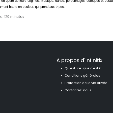
s en quête de leurs origines. Musique, danse, personnages loufoques et cos
ument haute en couleur, qui prend aux tripes.
e: 120 minutes
A propos d'Infinitix
Qu'est-ce-que c'est ?
Conditions générales
Protection de la vie privée
Contactez-nous