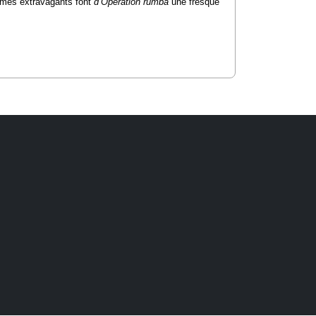
tumes extravagants font
d’Opération rumba
une fresque