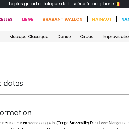
Le plus grand catalogue de la scène francophone
ELLES
LIÈGE
BRABANT WALLON
HAINAUT
NA
t
Musique Classique
Danse
Cirque
Improvisati
s dates
formation
eur et metteur en scène congolais (Congo-Brazzaville) Dieudonné Niangouna ret