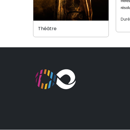
frère
résol
Duré
Théâtre