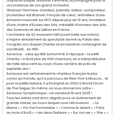
charisme unique, Ghassan Yammine, accompagné pour la
circonstance de son grand orchestre.
Ghassan Yammine, chanteur, pianiste, auteur, compositeur,
producteur est libanais, français de cœur, animateur d’une
émission musicale sur MTV depuis plus de 10 ans, fondateur
d’une chaine d’Ecoles des Arts, médaillé d’honneur des Arts,
des Sciences et des Lettres en France…
L’orchestre de 22 musiciens fait la part belle aux violons,
s’inspire directement du spectacle donné au Palais des
Congrès, lors duquel Charles se produisit en compagnie de
Liza Minelli… en 1991…
Aznavour… celui qui été surnommé à l’époque « Le petit
Charles » a écrit plus de 1000 chansons, en a interprété plus
de mille deux cent au cours d’une carrière de près de
septante ans !
Aznavour est certainement le chanteur français le plus
connu au monde, qu’il a parcouru de New York à Moscou… et
pour la petite histoire, il a triomphé en 2002 à World Forum
de The Hague, là-même où nous donnerons notre «
Aznavour Symphonique » ce vendredi 18 avril 2025 !
Tous les astres sont donc alignés pour un événement de
grande classe, au cours duquel vous retrouverez. .. « La
Mama », « For me Formidable », « Comme ils disent », « Paris
au mois d’Août », « Les deux Guitares », « Sur ma vie », « She », «