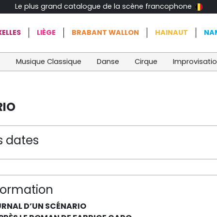
Le plus grand catalogue de la scène francophone
ELLES
LIÈGE
BRABANT WALLON
HAINAUT
NA
t
Musique Classique
Danse
Cirque
Improvisati
RIO
s dates
formation
RNAL D’UN SCÉNARIO