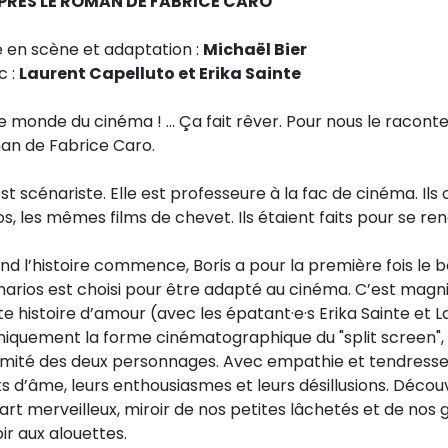
PRÈS LE ROMAN DE FABRICE CARO
e en scène et adaptation :
Michaël Bier
c :
Laurent Capelluto et Erika Sainte
e monde du cinéma ! ... Ça fait rêver. Pour nous le racon
an de Fabrice Caro.
est scénariste. Elle est professeure à la fac de cinéma. I
s, les mêmes films de chevet. Ils étaient faits pour se re
nd l’histoire commence, Boris a pour la première fois le
arios est choisi pour être adapté au cinéma. C’est magni
e histoire d’amour (avec les épatant·e·s Erika Sainte et
niquement la forme cinématographique du "split screen",
timité des deux personnages. Avec empathie et tendresse, 
s d’âme, leurs enthousiasmes et leurs désillusions. Décou
art merveilleux, miroir de nos petites lâchetés et de no
ir aux alouettes.