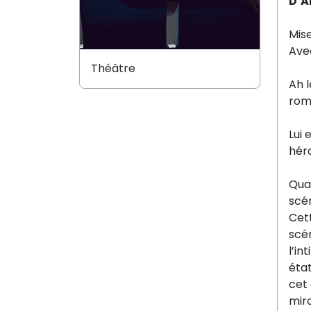
D’A
Mis
Ave
Théâtre
Ah l
rom
Lui 
héro
Qua
scén
Cett
scé
l’in
état
cet 
miro