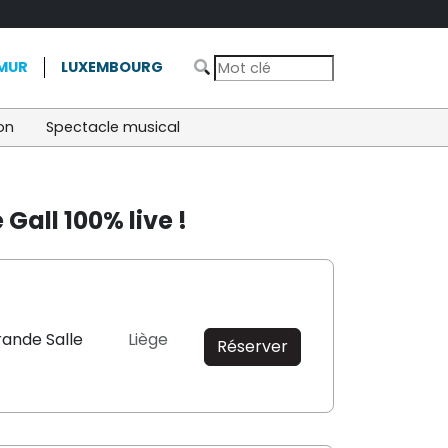
MUR
LUXEMBOURG
on
Spectacle musical
all 100% live !
rande Salle
Liège
Réserver