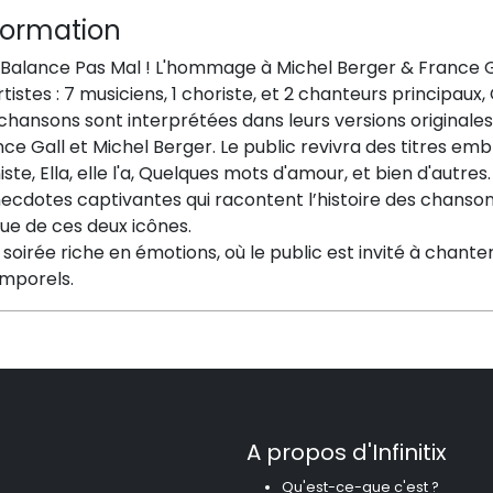
formation
 Balance Pas Mal ! L'hommage à Michel Berger & France G
rtistes : 7 musiciens, 1 choriste, et 2 chanteurs principaux,
chansons sont interprétées dans leurs versions originales,
ce Gall et Michel Berger. Le public revivra des titres em
iste, Ella, elle l'a, Quelques mots d'amour, et bien d'autre
ecdotes captivantes qui racontent l’histoire des chansons
ue de ces deux icônes.
soirée riche en émotions, où le public est invité à chante
emporels.
A propos d'Infinitix
Qu'est-ce-que c'est ?