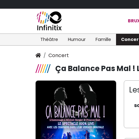
BRUX
Théâtre
Humour
Famille
Concer
Concert
Ça Balance Pas Mal ! 
Le
s