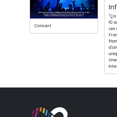
In
"Ça
10 a
Concert
Les 
Fran
Pian
d'an
uniq
Une 
int