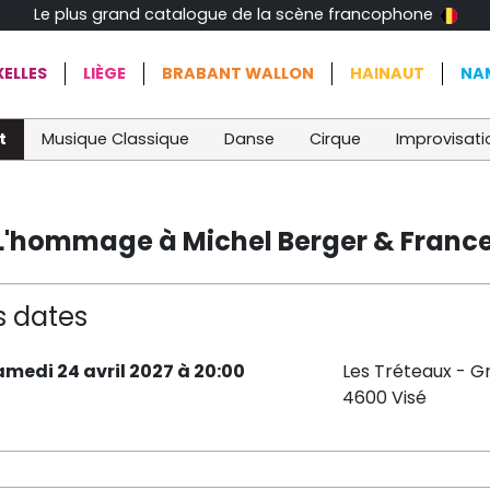
Le plus grand catalogue de la scène francophone
ELLES
LIÈGE
BRABANT WALLON
HAINAUT
NA
t
Musique Classique
Danse
Cirque
Improvisati
L'hommage à Michel Berger & France G
s dates
amedi 24 avril 2027 à 20:00
Les Tréteaux - G
4600 Visé