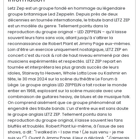
Letz Zep est un groupe fondé en hommage au légendaire
groupe britannique Led Zeppelin. Depuis près de deux
décennies en tournée internationale, le tribute band LETZ ZEP
est un modèle du genre. Tellement pointu dans la
reproduction du groupe original – LED ZEPPELIN – qu’il laisse
souvent leurs fans sans voix, allant jusqu’à s’attirer la
reconnaissance de Robert Plant et Jimmy Page eux-mêmes.
Loin d’être un exercice uniquement nostalgique, LETZ ZEP en
concert c’est du rock & roll de haut niveau emmené par des
musiciens expérimentés et respectés. LETZ ZEP repart en
tournée et interprétera les plus grands succès de leurs
idoles, Stairway to Heaven, Whole Lotta Love ou Kashmir en
tête, le 30 mai 2024 sur la scène du théâtre Le Forum à
Liège. Le groupe anglais LED ZEPPELIN a fait rocker le monde
entier en 1968, explosant sur la scène musicale avec une
combinaison de guitares heavy, de blues et de musique folk.
On comprend aisément que ce groupe phénoménal ait
engendré des tribute bands. L’un d’entre eux est sans doute
le groupe anglais LETZ ZEP. Tellement pointu dans la
reproduction du groupe original, il laisse souvent les fans
bluffés et troublés. Robert Plant lui-même, à l'issue de ses
shows, a dit : "I walked in - I saw me ! (Je suis venu - je me
suis vu !"). Quant à Jimmy Page, il leur a déclaré : "J'aimerais