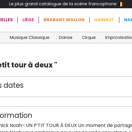
Le plus grand catalogue de la scène francophone
ELLES
LIÈGE
BRABANT WALLON
HAINAUT
NA
t
Musique Classique
Danse
Cirque
Improvisati
it tour à deux "
s dates
formation
nick Noah– UN P’TIT TOUR À DEUX Un moment de partage, 