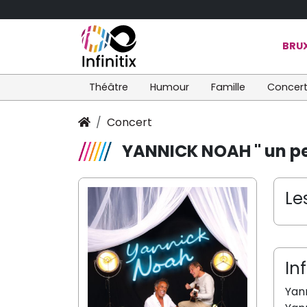
BRUX
Théâtre
Humour
Famille
Concer
Concert
YANNICK NOAH " un pet
Le
In
Yan