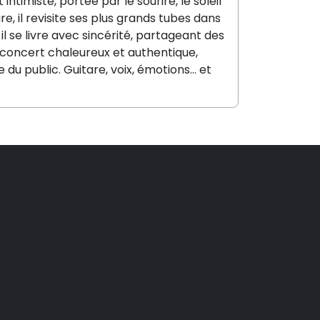
imiste, portée par le sourire, le soleil
, il revisite ses plus grands tubes dans
il se livre avec sincérité, partageant des
 concert chaleureux et authentique,
public. Guitare, voix, émotions... et