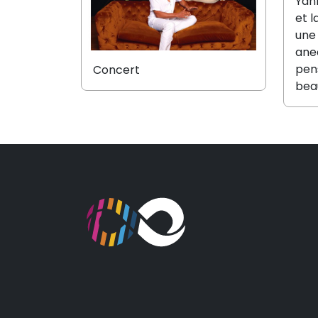
Yann
et l
une 
ane
pens
Concert
bea