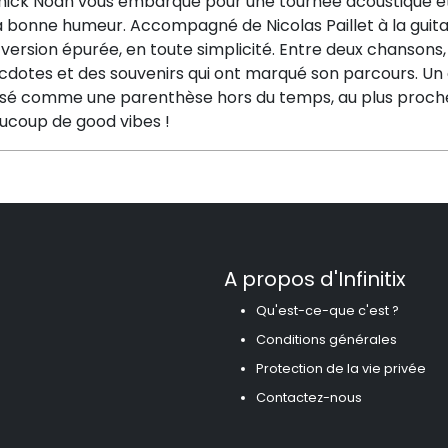
ick Noah vous embarque pour une tournée acoustique et int
a bonne humeur. Accompagné de Nicolas Paillet à la guitare
version épurée, en toute simplicité. Entre deux chansons, 
cdotes et des souvenirs qui ont marqué son parcours. Un
é comme une parenthèse hors du temps, au plus proche du 
ucoup de good vibes !
A propos d'Infinitix
Qu'est-ce-que c'est ?
Conditions générales
Protection de la vie privée
Contactez-nous