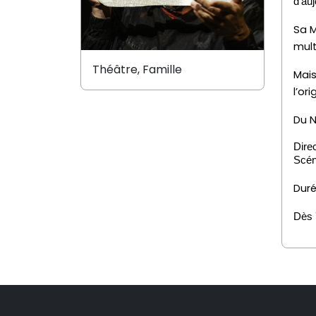
d’au
Sa M
mult
Théâtre, Famille
Mais
l’or
Du N
Direc
Scén
Duré
Dès 