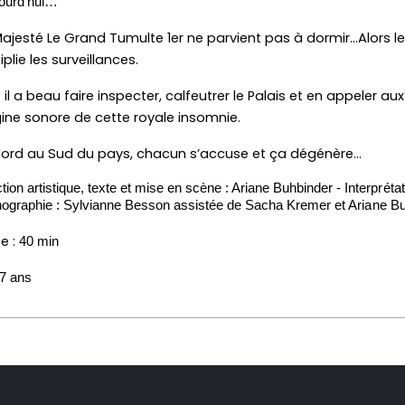
jourd’hui…
ajesté Le Grand Tumulte 1er ne parvient pas à dormir…Alors le 
iplie les surveillances.
 il a beau faire inspecter, calfeutrer le Palais et en appeler au
igine sonore de cette royale insomnie.
ord au Sud du pays, chacun s’accuse et ça dégénère…
tion artistique, texte et mise en scène : Ariane Buhbinder - 
Interprét
ographie : Sylvianne Besson assistée de Sacha Kremer 
et Ariane B
e :
40 min
7 ans