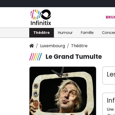
BRUX
Théâtre
Humour
Famille
Concer
Luxembourg
Théâtre
Le Grand Tumulte
Le
In
Une 