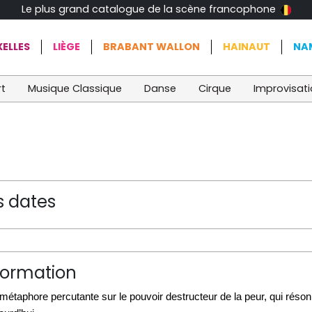
Le plus grand catalogue de la scène francophone
ELLES
LIÈGE
BRABANT WALLON
HAINAUT
NA
t
Musique Classique
Danse
Cirque
Improvisat
s dates
formation
métaphore percutante sur le pouvoir destructeur de la peur, qui rés