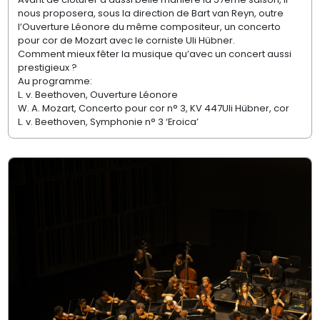
nous proposera, sous la direction de Bart van Reyn, outre
l’Ouverture Léonore du même compositeur, un concerto
pour cor de Mozart avec le corniste Uli Hübner.
Comment mieux fêter la musique qu’avec un concert aussi
prestigieux ?
Au programme:
L. v. Beethoven, Ouverture Léonore
W. A. Mozart, Concerto pour cor n° 3, KV 447Uli Hübner, cor
L. v. Beethoven, Symphonie n° 3 ‘Eroica’