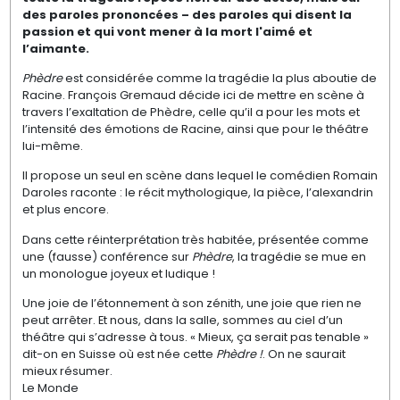
des paroles prononcées – des paroles qui disent la
passion et qui vont mener à la mort l'aimé et
l’aimante.
Phèdre
est considérée comme la tragédie la plus aboutie de
Racine. François
Gremaud
décide ici de mettre en scène à
travers l’exaltation de Phèdre, celle qu’il a pour les mots et
l’intensité des émotions de Racine, ainsi que pour le théâtre
lui-même.
Il propose un seul en scène dans lequel le comédien Romain
Daroles
raconte : le récit mythologique, la pièce, l’alexandrin
et plus encore.
Dans cette réinterprétation très habitée, présentée comme
une (fausse) conférence sur
Phèdre
, la tragédie se mue en
un monologue joyeux et ludique !
Une joie de l’étonnement à son zénith, une joie que rien ne
peut arrêter. Et nous, dans la salle, sommes au ciel d’un
théâtre qui s’adresse à tous. « Mieux, ça serait pas tenable »
dit-on en Suisse où est née cette
Phèdre !
. On ne saurait
mieux résumer.
Le Monde