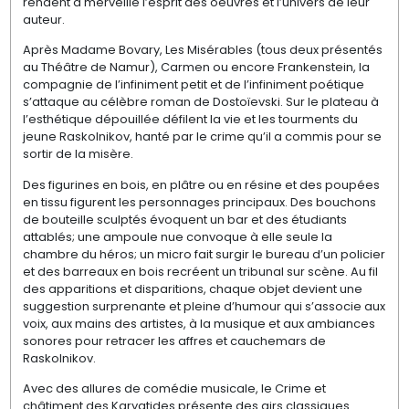
rendent à merveille l’esprit des
oeuvres
et l’univers de leur
auteur.
Après Madame
Bovary
, Les Misérables (tous deux présentés
au Théâtre de Namur), Carmen ou encore Frankenstein, la
compagnie de l’infiniment petit et de l’infiniment poétique
s’attaque au célèbre roman de Dostoïevski. Sur le plateau à
l’esthétique dépouillée défilent la vie et les tourments du
jeune
Raskolnikov
, hanté par le crime qu’il a commis pour se
sortir de la misère.
Des figurines en bois, en plâtre ou en résine et des poupées
en tissu figurent les personnages principaux. Des bouchons
de bouteille sculptés évoquent un bar et des étudiants
attablés; une ampoule nue convoque à elle seule la
chambre du héros; un micro fait surgir le bureau d’un policier
et des barreaux en bois recréent un tribunal sur scène. Au fil
des apparitions et disparitions, chaque objet devient une
suggestion surprenante et pleine d’humour qui s’associe aux
voix, aux mains des artistes, à la musique et aux ambiances
sonores pour retracer les affres et cauchemars de
Raskolnikov
.
Avec des allures de comédie musicale, le Crime et
châtiment des
Karyatides
présente des airs classiques