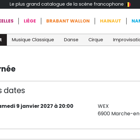
Le plus grand catalogue de la scène francophone
ELLES
LIÈGE
BRABANT WALLON
HAINAUT
NA
t
Musique Classique
Danse
Cirque
Improvisati
rnée
s dates
amedi 9 janvier 2027 à 20:00
WEX
6900 Marche-e