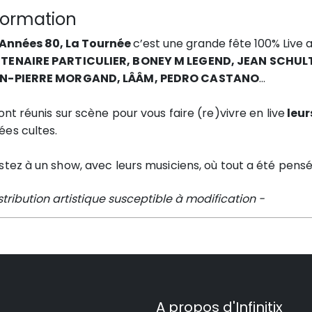
formation
 Années 80, La Tournée
c’est une grande fête 100% Live
TENAIRE PARTICULIER, BONEY M LEGEND, JEAN SCHUL
N-PIERRE MORGAND, LÂÂM, PEDRO CASTANO
…
sont réunis
sur scène pour vous faire (re)vivre en live
leur
ées
cultes.
stez à un show, avec leurs musiciens, où tout a été pens
stribution artistique susceptible à modification -
A propos d'Infinitix