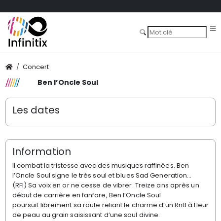
Concert
Ben l’Oncle Soul
Les dates
Information
Il combat la tristesse avec des musiques
raffinées. Ben
l’Oncle Soul signe le très
soul et blues Sad Generation…
(RFI)
Sa voix en or ne cesse de vibrer. Treize
ans après un
début de carrière en
fanfare, Ben l’Oncle Soul
poursuit
librement sa route reliant le charme
d’un RnB à fleur
de peau au grain
saisissant d’une soul divine.