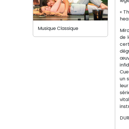
lége
« Th
hear
Musique Classique
Mir
de 
cer
dég
œuv
inf
Cue
un s
leu
séri
vit
ins
DURÉ