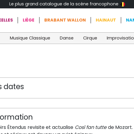
Le plus grand catalogue de la scène francophone
ELLES
LIÈGE
BRABANT WALLON
HAINAUT
NA
t
Musique Classique
Danse
Cirque
Improvisati
s dates
formation
irs Étendus revisite et actualise
Così fan tutte
de Mozart. 