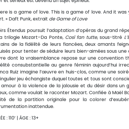
r et sérieux est devenu un sujet épineux.
ere is a game of love. This is a game of love. And it wa
t. »
Daft Punk, extrait
de Game of Love
oirs Étendus poursuit l’adaptation d’opéras du grand rép
la trilogie Mozart–Da Ponte,
Così fan tutte
, sous-titré
L
tains de la fidélité de leurs fiancées, deux amants feig
uisés pour tenter de séduire leurs bien-aimées sous une
re dont la vraisemblance repose sur une convention th
idélité consubstantielle au genre féminin aujourd’hui ir
nca Ruiz imagine l’œuvre en huis-clos, comme une soiré
ingulier jeu échangiste duquel toutes et tous sont conscie
r amour à la violence de la jalousie et du désir dans un
eux, comme voulait le raconter Mozart. Confiée à Maël Bail
alité de la partition originale pour la colorer d’exub
trumentation inattendue.
E : 110’ | ÂGE : 13+