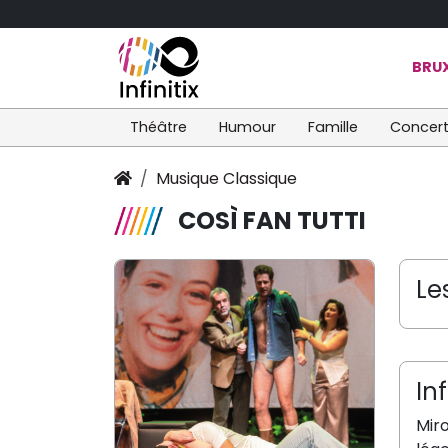
BRUX
Théâtre
Humour
Famille
Concer
Musique Classique
COSÌ FAN TUTTI
Le
In
Miro