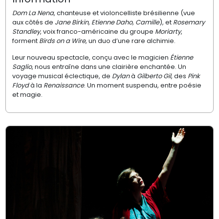
Dom La Nena
, chanteuse et violoncelliste brésilienne (vue
aux côtés de
Jane Birkin, Etienne Daho, Camille
), et
Rosemary
Standley
, voix franco-américaine du groupe
Moriarty
,
forment
Birds on a Wire
, un duo d’une rare alchimie.
Leur nouveau spectacle, conçu avec le magicien
Étienne
Saglio
, nous entraîne dans une clairière enchantée. Un
voyage musical éclectique, de
Dylan
à
Gilberto Gil
, des
Pink
Floyd
à la
Renaissance
. Un moment suspendu, entre poésie
et magie.