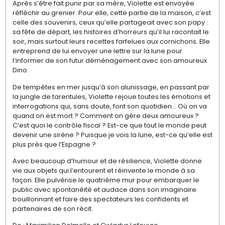
Après s’être fait punir par sa mère, Violette est envoyée
réfléchir au grenier. Pour elle, cette partie de la maison, c’est
celle des souvenirs, ceux qu’elle partageait avec son papy :
sa fête de départ, les histoires d’horreurs qu’il lui racontait le
soir, mais surtout leurs recettes farfelues aux cornichons. Elle
entreprend de lui envoyer une lettre sur la lune pour
l’informer de son futur déménagement avec son amoureux
Dino.
De tempêtes en mer jusqu’à son alunissage, en passant par
la jungle de tarentules, Violette rejoue toutes les émotions et
interrogations qui, sans doute, font son quotidien… Où on va
quand on est mort ? Comment on gère deux amoureux ?
C’est quoi le contrôle fiscal ? Est-ce que tout le monde peut
devenir une sirène ? Puisque je vois la lune, est-ce qu’elle est
plus près que l’Espagne ?
Avec beaucoup d’humour et de résilience, Violette donne
vie aux objets qui l’entourent et réinvente le monde à sa
façon. Elle pulvérise le quatrième mur pour embarquer le
public avec spontanéité et audace dans son imaginaire
bouillonnant et faire des spectateurs les confidents et
partenaires de son récit.