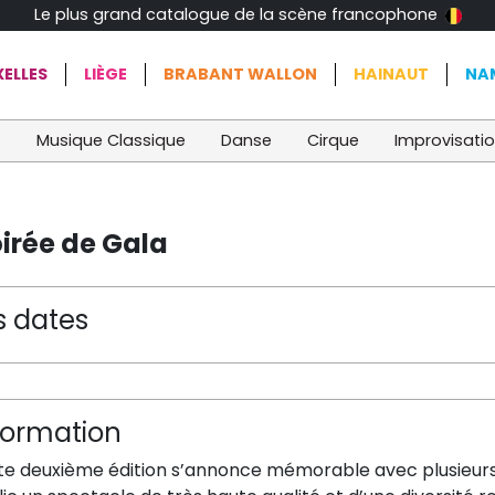
Le plus grand catalogue de la scène francophone
ELLES
LIÈGE
BRABANT WALLON
HAINAUT
NA
t
Musique Classique
Danse
Cirque
Improvisati
oirée de Gala
s dates
formation
te deuxième édition s’annonce mémorable avec plusieurs ar