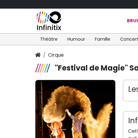
BRUX
Théâtre
Humour
Famille
Concer
Cirque
"Festival de Magie" S
Le
In
Cet