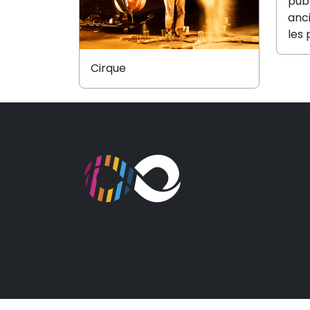
pub
anci
les 
Cirque