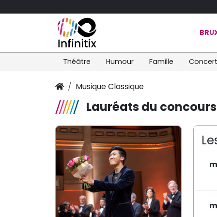
BRUX
Théâtre
Humour
Famille
Concer
Musique Classique
Lauréats du concours 
Le
m
m