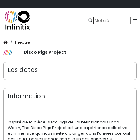
Théâtre
Disco Pigs Project
Les dates
Information
Inspiré de la pièce
Disco Pigs
de l’auteur irlandais Enda
Walsh,
The Disco Pigs Project
est une expérience collective
et immersive qui nous invite à plonger dans l’univers corrosif
des squat parties irlandaises à la fin des années 90.