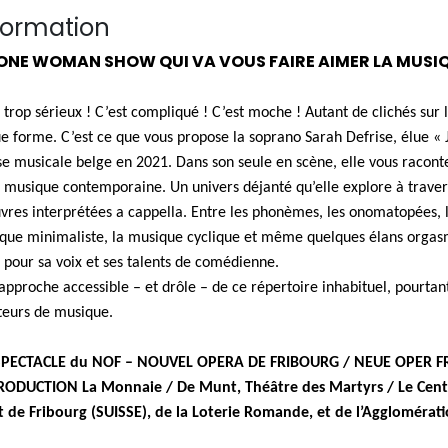
formation
ONE WOMAN SHOW QUI VA VOUS FAIRE AIMER LA MUSI
t trop sérieux ! C’est compliqué ! C’est moche ! Autant de clichés s
ue forme. C’est ce que vous propose la soprano Sarah Defrise, élue « 
se musicale belge en 2021. Dans son seule en scène, elle vous raco
a musique contemporaine. Un univers déjanté qu’elle explore à traver
vres interprétées a cappella. Entre les phonèmes, les onomatopées, 
que minimaliste, la musique cyclique et même quelques élans orgasmi
l pour sa voix et ses talents de comédienne.
approche accessible – et drôle – de ce répertoire inhabituel, pourtant
eurs de musique.
PECTACLE du NOF – NOUVEL OPERA DE FRIBOURG / NEUE OPER F
ODUCTION La Monnaie / De Munt, Théâtre des Martyrs / Le Centre
at de Fribourg (SUISSE), de la Loterie Romande, et de l’Agglomérat