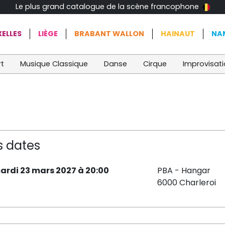
Le plus grand catalogue de la scène francophone
ELLES
LIÈGE
BRABANT WALLON
HAINAUT
NA
t
Musique Classique
Danse
Cirque
Improvisat
s dates
ardi 23 mars 2027 à 20:00
PBA - Hangar
6000 Charleroi