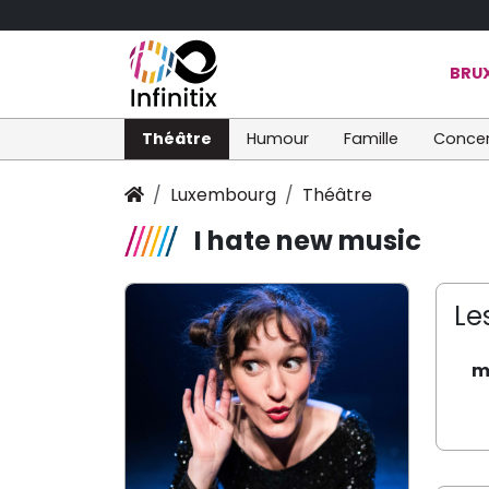
BRUX
Théâtre
Humour
Famille
Concer
Luxembourg
Théâtre
I hate new music
Le
m