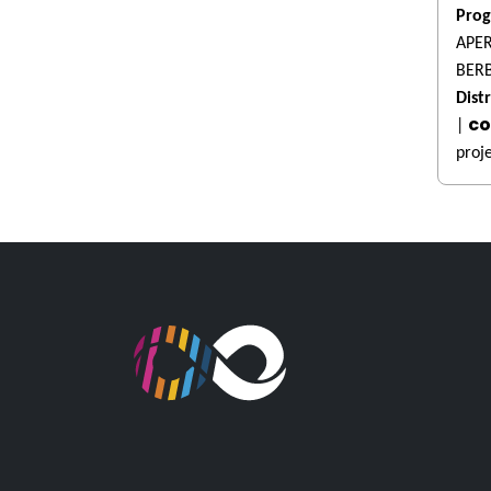
Prog
APER
BERB
Distr
co
|
proj