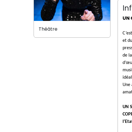
In
UN 
Théâtre
C’es
et d
pres
de l
d’œu
musi
idéa
Une 
amat
UN S
COPR
l’Et