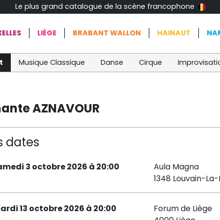
Le plus grand catalogue de la scène francophone
ELLES
LIÈGE
BRABANT WALLON
HAINAUT
NA
t
Musique Classique
Danse
Cirque
Improvisati
hante AZNAVOUR
s dates
amedi 3 octobre 2026 à 20:00
Aula Magna
1348 Louvain-La
ardi 13 octobre 2026 à 20:00
Forum de Liège