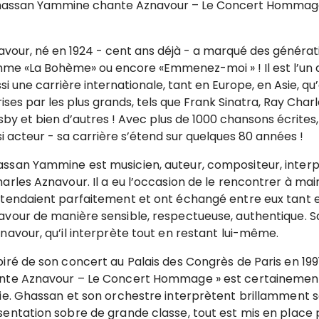
hassan Yammine chante Aznavour – Le Concert Hommage 
avour, né en 1924 - cent ans déjà - a marqué des généra
me «La Bohème» ou encore «Emmenez-moi » ! Il est l’un d
si une carrière internationale, tant en Europe, en Asie, q
ises par les plus grands, tels que Frank Sinatra, Ray Char
by et bien d’autres ! Avec plus de 1000 chansons écrites, 9
i acteur - sa carrière s’étend sur quelques 80 années !
ssan Yammine est musicien, auteur, compositeur, interp
arles Aznavour. Il a eu l’occasion de le rencontrer à ma
ntendaient parfaitement et ont échangé entre eux tant et
avour de manière sensible, respectueuse, authentique. Sa
navour, qu’il interprète tout en restant lui-même.
piré de son concert au Palais des Congrès de Paris en 1
nte Aznavour – Le Concert Hommage » est certainement a
vie. Ghassan et son orchestre interprètent brillamment s
sentation sobre de grande classe, tout est mis en place