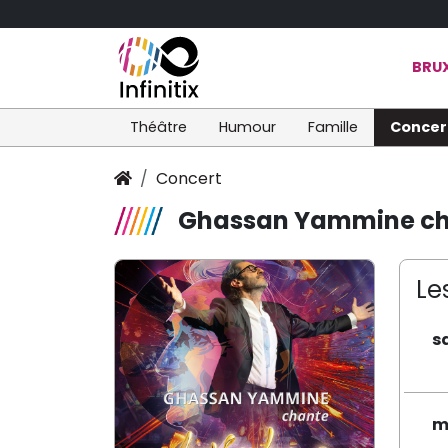
BRUX
Théâtre
Humour
Famille
Concer
Concert
Ghassan Yammine c
Le
s
m