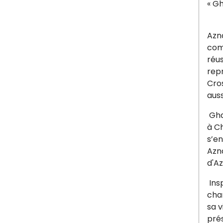
« G
Azn
com
réus
repr
Cros
auss
Gha
à Ch
s’e
Azn
d'Az
Ins
cha
sa 
pré