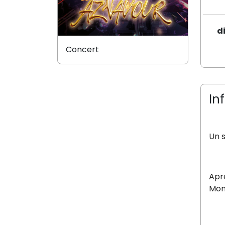
d
Concert
In
Un s
Aprè
Mon