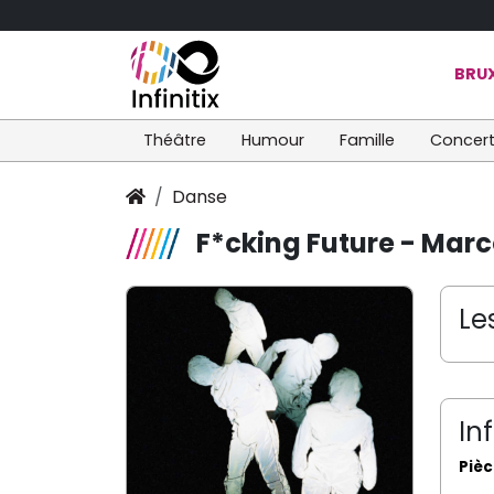
BRUX
Théâtre
Humour
Famille
Concer
Danse
F*cking Future - Marco
Le
In
Pièc