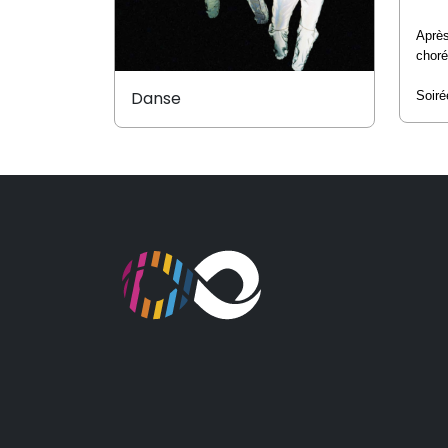
Aprè
choré
Danse
Soiré