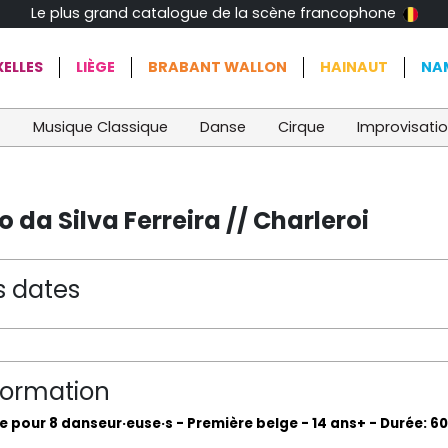
Le plus grand catalogue de la scène francophone
ELLES
LIÈGE
BRABANT WALLON
HAINAUT
NA
t
Musique Classique
Danse
Cirque
Improvisati
 da Silva Ferreira // Charleroi
s dates
formation
e pour 8 danseur·euse·s - Première belge - 14 ans+ - Durée: 60