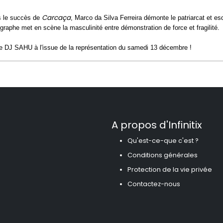
Carcaça
s le succès de
, Marco da Silva Ferreira démonte le patriarcat et es
graphe met en scène la masculinité entre démonstration de force et fragilité.
e DJ SAHU à l'issue de la représentation du samedi 13 décembre !
A propos d'Infinitix
Qu'est-ce-que c'est ?
Conditions générales
Protection de la vie privée
Contactez-nous