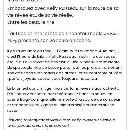
Embarquez avec Kelly Ruisseau sur la route de sa
vie rêvée et… de sa vie réelle.
Entre les deux, le rire !
L'autrice et interprète de l'incontournable
An Irish
présente son 2e seule en scène.
Story
Il y a la vie dont on rêve... Et celle que l’on mène. À 45 ans,
c’est l’heure du bilan : Kelly Ruisseau n’est ni la danseuse
étoile qu’elle rêvait de devenir, ni Liza Minnelli. Intermittente
du spectacle, elle se laisse porter par les projets, remettant
son désir entre les mains des autres, et se confronte au réel
: parfois joyeux, souvent dur, toujours inattendu.
Le bilan est donc mitigé, mais certains rêves s’accrochent…
D’où nous vient notre persévérance ? Dans un seule-en-
scène tragi-comique, elle remonte à la source de son désir
et redonne vie aux gens qu’elle a croisés et aimés sur sa
route.
Piquant, tournoyant et virevoltant, Kelly Ruisseau s’envole
avec panache vers le firmament.