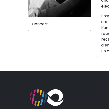
cha
éle
Ense
conv
Concert
Kumm
répe
rech
d’é
En c