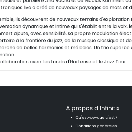
nteuse et parolière Ana Rocha et de Nicolas Kummert au
ctroniques live a créé de nouveaux paysages de mots et 
mble, ils découvrent de nouveaux terrains d'exploration m
ersation dynamique et intime qui s'établit entre la voix, l
ert ajoute, avec sensibilité, sa propre modulation électr
rtoire à la frontière du jazz, de la musique classique et de
erche de belles harmonies et mélodies. Un trio superbe d’
motion.
ollaboration avec Les Lundis d'Hortense et le Jazz Tour
A propos d'Infinitix
Qu'est-ce-que c'est ?
Conditions générales