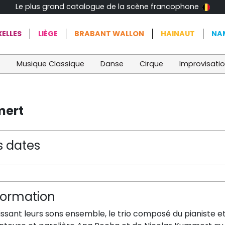
Le plus grand catalogue de la scène francophone
ELLES
LIÈGE
BRABANT WALLON
HAINAUT
NA
t
Musique Classique
Danse
Cirque
Improvisati
mert
s dates
formation
issant leurs sons ensemble, le trio composé du pianiste e