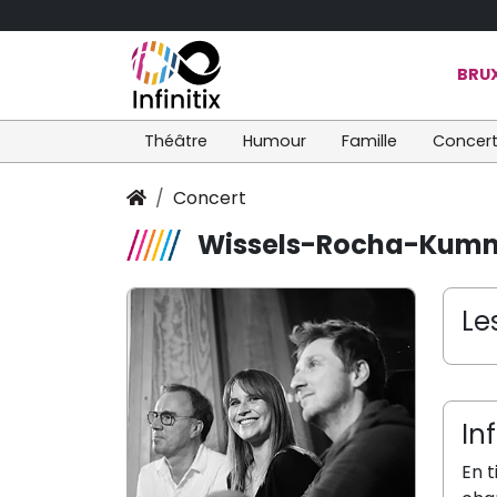
BRUX
Théâtre
Humour
Famille
Concer
Concert
Wissels-Rocha-Kum
Le
In
En t