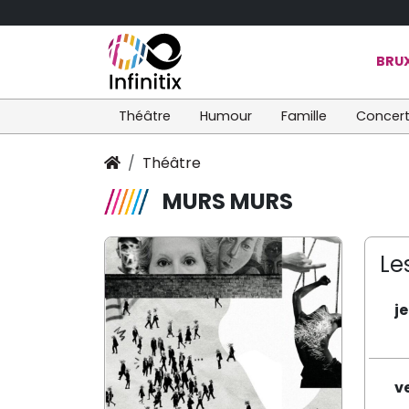
BRUX
Théâtre
Humour
Famille
Concer
Théâtre
MURS MURS
Le
j
v