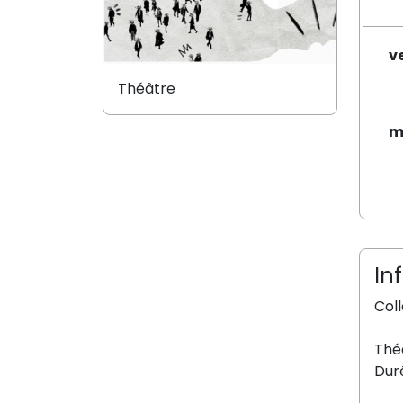
v
Théâtre
m
In
Coll
Théâ
Dur