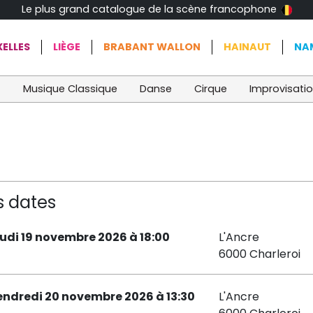
Le plus grand catalogue de la scène francophone
ELLES
LIÈGE
BRABANT WALLON
HAINAUT
NA
t
Musique Classique
Danse
Cirque
Improvisati
s dates
eudi 19 novembre 2026 à 18:00
L'Ancre
6000 Charleroi
endredi 20 novembre 2026 à 13:30
L'Ancre