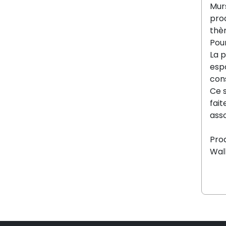
Murs
proc
thèm
Pour
La p
espo
cons
Ce s
fai
asso
Prod
Wall