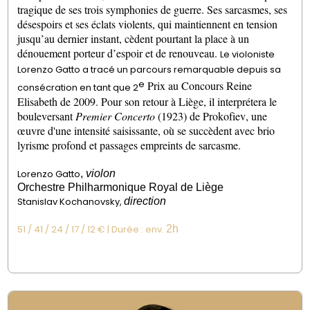
tragique de ses trois symphonies de guerre. Ses sarcasmes, ses
désespoirs et ses éclats violents, qui maintiennent en tension
jusqu’au dernier instant, cèdent pourtant la place à un
dénouement porteur d’espoir et de renouveau.
Le violoniste
Lorenzo
Gatto
a tracé un parcours remarquable depuis sa
e
Prix au Concours Reine
consécration en tant que 2
Elisabeth de 2009. Pour son retour à Liège, il interprétera le
bouleversant
Premier Concerto
(1923) de Prokofiev, une
œuvre d'une intensité saisissante, où se succèdent avec brio
lyrisme profond et passages empreints de sarcasme.
Lorenzo
Gatto
,
violon
Orchestre Philharmonique Royal de Liège
Stanislav
Kochanovsky
,
direction
51
/
41
/
24
/
17
/
12
€ | Durée
: env.
2h