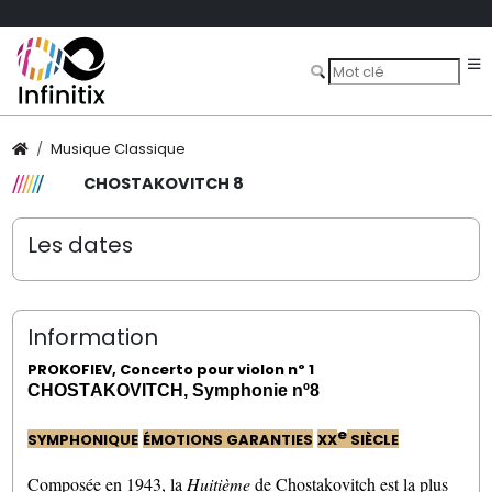
Musique Classique
CHOSTAKOVITCH 8
Les dates
Information
PROKOFIEV
, Concerto pour violon nº 1
CHOSTAKOVITCH, Symphonie nº8
e
SYMPHONIQUE
ÉMOTIONS GARANTIES
XX
SIÈCLE
Composée en 1943, la
Huitième
de Chostakovitch est la plus