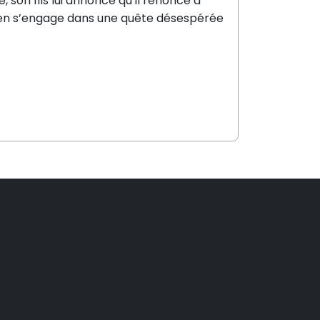
son fils lui annonce qu’il renonce à
drien s’engage dans une quête désespérée