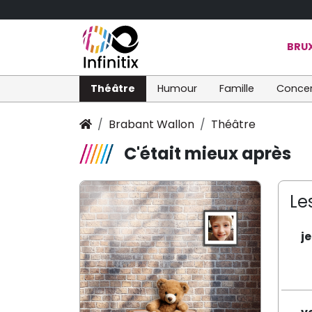
BRUX
Théâtre
Humour
Famille
Concer
Brabant Wallon
Théâtre
C'était mieux après
Le
j