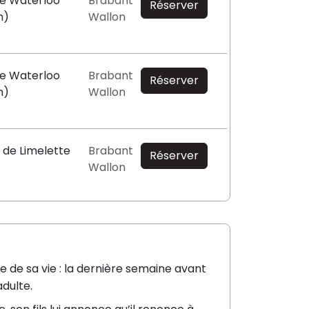
de Waterloo
Brabant
Réserver
n)
Wallon
de Waterloo
Brabant
Réserver
n)
Wallon
 de Limelette
Brabant
Réserver
Wallon
e de sa vie : la dernière semaine avant
adulte.