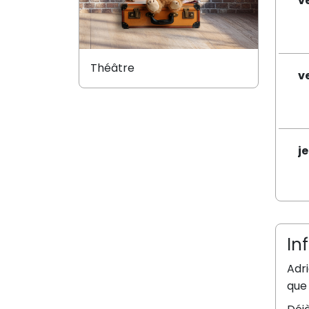
v
Théâtre
v
j
In
Adri
que 