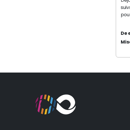
Déj
sui
pou
De 
Mis