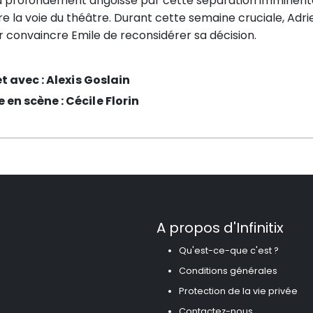
à profondément angoissé par cette séparation imminente, 
vre la voie du théâtre. Durant cette semaine cruciale, A
r convaincre Emile de reconsidérer sa décision.
et avec :
Alexis Goslain
e en scène :
Cécile Florin
A propos d'Infinitix
Qu'est-ce-que c'est ?
Conditions générales
Protection de la vie privée
Contactez-nous