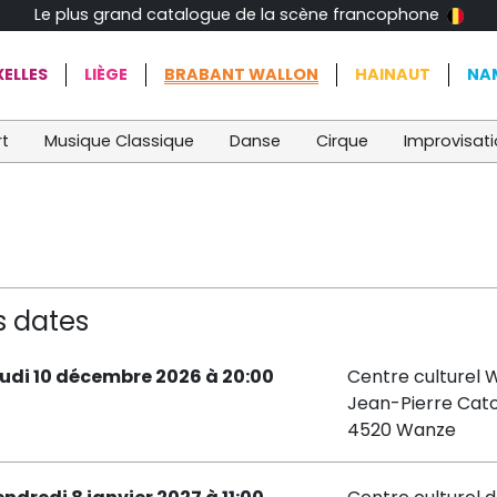
Le plus grand catalogue de la scène francophone
ELLES
LIÈGE
BRABANT WALLON
HAINAUT
NA
t
Musique Classique
Danse
Cirque
Improvisat
s dates
eudi 10 décembre 2026 à 20:00
Centre culturel 
Jean-Pierre Cato
4520 Wanze