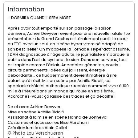
Information
IL DORMIRA QUAND IL SERA MORT
Après avoir tout emporté sur son passage la saison
dernière, Adrien Devyver revient pour une nouvelle rafale ! Le
présentateur du Grand Cactus a littéralement cueilli le cœur
du TTO avec un seul-en-scène hyper vitaminé adapté de
son best-seller On m’appelle la Tornade. Hyperactif assumé,
TDAH diagnostiqué à l’âge adulte, le journaliste embarque le
public dans l’œil du cyclone : le sien. Dans son cerveau, tout
est rapide comme l’éclair. Anecdotes gênantes, courts-
circuits permanents, idées qui jaillissent, énergie
débordante… ce flux permanent devient matière à rire
autant qu’à récit. Mis en scène par Achille Ridolfi, ce
spectacle drôle et authentique raconte comment vivre à 100
mille à l’heure dans un monde qui roule en troisième.
Accrochez-vous : ça laisse des traces et ça décoiffe !
De et avec
Adrien Devyver
Mise en scène
Achille Ridolfi
Assistanat à la mise en scène
Hanna de Bonneval
Costumes et accessoires
Elise Abraham
Création lumières
Alain Collet
© Photo
Lou Verschueren