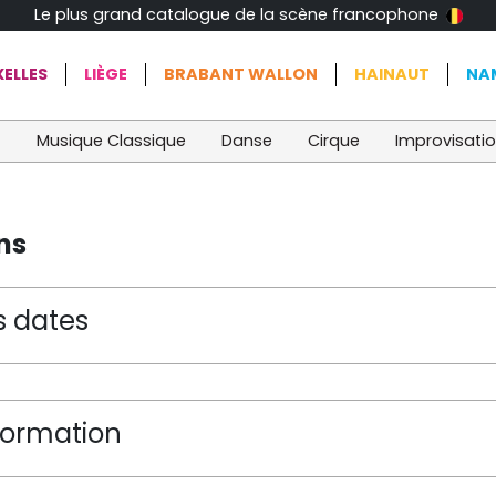
Le plus grand catalogue de la scène francophone
ELLES
LIÈGE
BRABANT WALLON
HAINAUT
NA
t
Musique Classique
Danse
Cirque
Improvisati
ns
s dates
formation