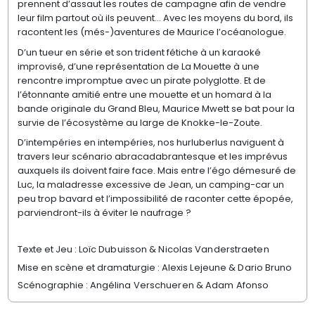
prennent d’assaut les routes de campagne afin de vendre
leur film partout où ils peuvent... Avec les moyens du bord, ils
racontent les (més-)aventures de Maurice l’océanologue.
D’un tueur en série et son trident fétiche à un karaoké
improvisé, d’une représentation de La Mouette à une
rencontre impromptue avec un pirate polyglotte. Et de
l’étonnante amitié entre une mouette et un homard à la
bande originale du Grand Bleu, Maurice Mwett se bat pour la
survie de l’écosystème au large de Knokke-le-Zoute.
D’intempéries en intempéries, nos hurluberlus naviguent à
travers leur scénario abracadabrantesque et les imprévus
auxquels ils doivent faire face. Mais entre l’égo démesuré de
Luc, la maladresse excessive de Jean, un camping-car un
peu trop bavard et l’impossibilité de raconter cette épopée,
parviendront-ils à éviter le naufrage ?
Texte et Jeu :
Loïc Dubuisson
& Nicolas Vanderstraeten
Mise en scène et dramaturgie :
Alexis Lejeune
& Dario Bruno
Scénographie :
Angélina Verschueren
& Adam Afonso